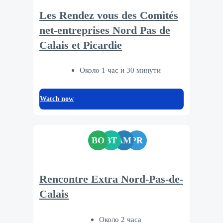
Les Rendez vous des Comités
net-entreprises Nord Pas de
Calais et Picardie
Около 1 час и 30 минути
Watch now
BO
BT
AM
PR
Rencontre Extra Nord-Pas-de-
Calais
Около 2 часа