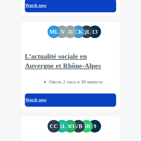
Watch now
ML
IV
SU
CK
QL
13
L’actualité sociale en
Auvergne et Rhône-Alpes
Около 2 часа и 30 минути
Watch now
CC
XL
BO
VB
NR
9