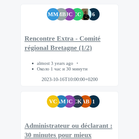
MM
MB
JC
CC
6
Rencontre Extra - Comité
régional Bretagne (1/2)
almost 3 years ago
Около 1 час и 30 минути
2023-10-16T10:00:00+0200
VC
AM
JC
CK
AB
1
Administrateur ou déclarant :
30 minutes pour mieux