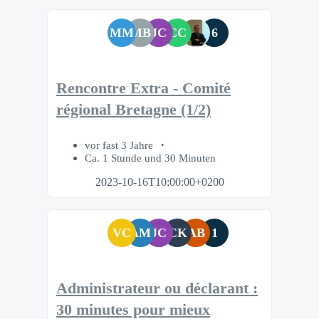
MM
MB
JC
CC
6
Rencontre Extra - Comité
régional Bretagne (1/2)
vor fast 3 Jahre
Ca. 1 Stunde und 30 Minuten
2023-10-16T10:00:00+0200
VC
AM
JC
CK
AB
1
Administrateur ou déclarant :
30 minutes pour mieux