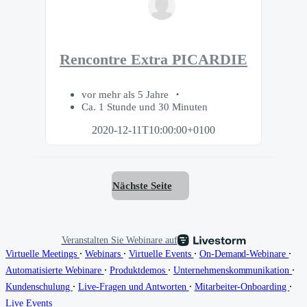
Rencontre Extra PICARDIE
vor mehr als 5 Jahre
Ca. 1 Stunde und 30 Minuten
2020-12-11T10:00:00+0100
Nächste Seite
Veranstalten Sie Webinare auf
∙
∙
∙
∙
Virtuelle Meetings
Webinars
Virtuelle Events
On-Demand-Webinare
∙
∙
∙
Automatisierte Webinare
Produktdemos
Unternehmenskommunikation
∙
∙
∙
Kundenschulung
Live-Fragen und Antworten
Mitarbeiter-Onboarding
Live Events