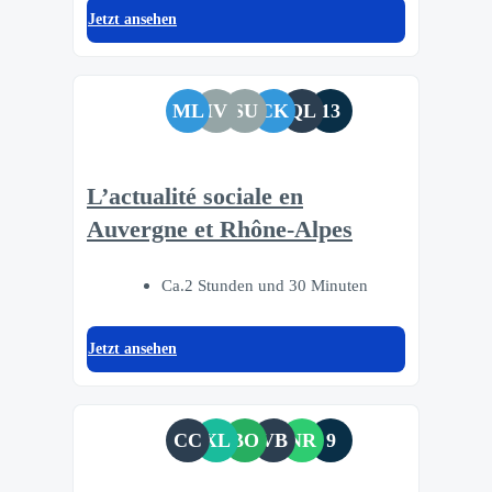
Jetzt ansehen
ML
IV
SU
CK
QL
13
L’actualité sociale en
Auvergne et Rhône-Alpes
Ca.2 Stunden und 30 Minuten
Jetzt ansehen
CC
XL
BO
VB
NR
9