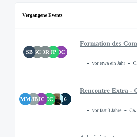
Vergangene Events
Formation des Comi
SB
SC
DR
JP
DC
vor etwa ein Jahr
C
Rencontre Extra - C
MM
MB
JC
CC
6
vor fast 3 Jahre
Ca.