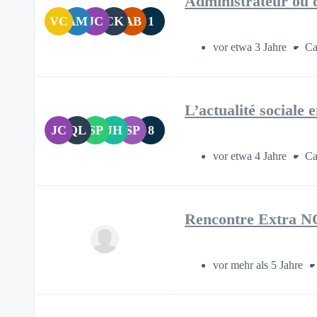
Administrateur ou d
VC
AM
JC
CK
AB
1
vor etwa 3 Jahre
Ca
L’actualité sociale
JC
QL
SP
JH
SP
8
vor etwa 4 Jahre
Ca
Rencontre Extra
vor mehr als 5 Jahre