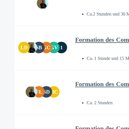
Ca.2 Stunden und 30 
Formation des Comi
LD
SB
GC
GV
1
Ca. 1 Stunde und 15 M
Formation des Comit
FL
SD
HC
Ca. 2 Stunden
Formation des Comit