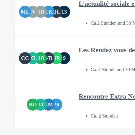
L’actualité sociale
ML
IV
SU
CK
QL
13
Ca.2 Stunden und 30 
Les Rendez vous des
CC
XL
BO
VB
NR
9
Ca. 1 Stunde und 30 M
Rencontre Extra No
BO
BT
AM
PR
Ca. 2 Stunden