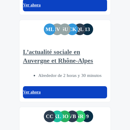
Ver ahora
ML
IV
SU
CK
QL
13
L’actualité sociale en
Auvergne et Rhône-Alpes
Alrededor de 2 horas y 30 minutos
Ver ahora
CC
XL
BO
VB
NR
9