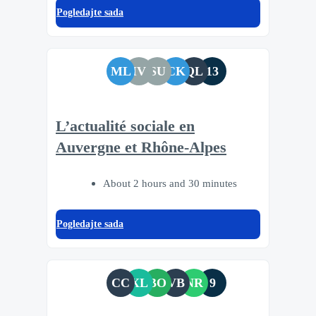
Pogledajte sada
ML
IV
SU
CK
QL
13
L’actualité sociale en
Auvergne et Rhône-Alpes
About 2 hours and 30 minutes
Pogledajte sada
CC
XL
BO
VB
NR
9