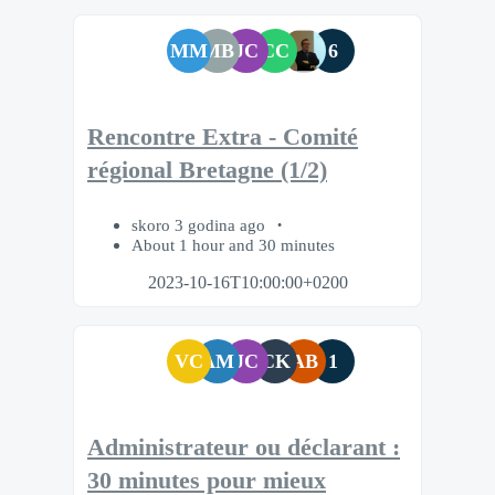
MM
MB
JC
CC
6
Rencontre Extra - Comité
régional Bretagne (1/2)
skoro 3 godina ago
About 1 hour and 30 minutes
2023-10-16T10:00:00+0200
VC
AM
JC
CK
AB
1
Administrateur ou déclarant :
30 minutes pour mieux