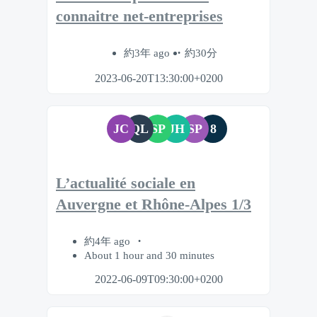
connaitre net-entreprises
約3年 ago
約30分
2023-06-20T13:30:00+0200
JC
QL
SP
JH
SP
8
L’actualité sociale en
Auvergne et Rhône-Alpes 1/3
約4年 ago
About 1 hour and 30 minutes
2022-06-09T09:30:00+0200