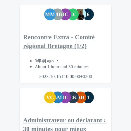
MM
MB
JC
CC
6
Rencontre Extra - Comité
régional Bretagne (1/2)
3年弱 ago
About 1 hour and 30 minutes
2023-10-16T10:00:00+0200
VC
AM
JC
CK
AB
1
Administrateur ou déclarant :
30 minutes pour mieux