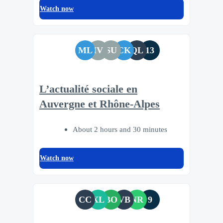
Watch now
ML
IV
SU
CK
QL
13
L’actualité sociale en
Auvergne et Rhône-Alpes
About 2 hours and 30 minutes
Watch now
CC
XL
BO
VB
NR
9