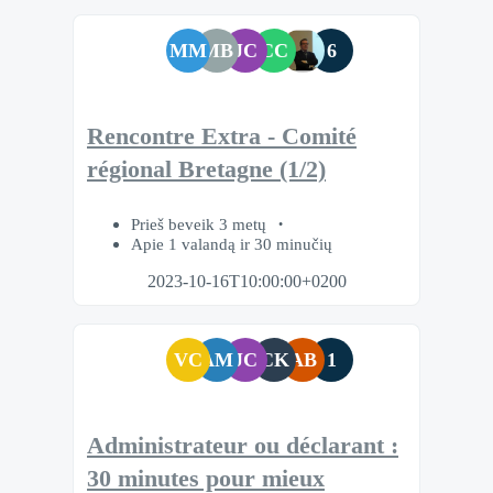
MM
MB
JC
CC
6
Rencontre Extra - Comité
régional Bretagne (1/2)
Prieš beveik 3 metų
Apie 1 valandą ir 30 minučių
2023-10-16T10:00:00+0200
VC
AM
JC
CK
AB
1
Administrateur ou déclarant :
30 minutes pour mieux