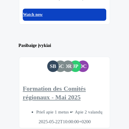
Watch now
Pasibaige įvykiai
SB
SC
DR
JP
DC
Formation des Comités
régionaux - Mai 2025
Prieš apie 1 metus
Apie 2 valandų
2025-05-22T10:00:00+0200