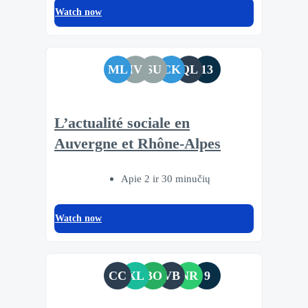
Watch now
ML
IV
SU
CK
QL
13
L’actualité sociale en
Auvergne et Rhône-Alpes
Apie 2 ir 30 minučių
Watch now
CC
XL
BO
VB
NR
9