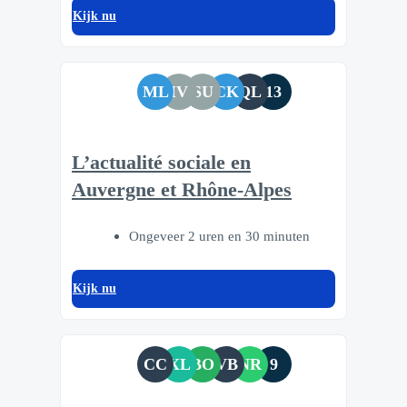
Kijk nu
ML
IV
SU
CK
QL
13
L’actualité sociale en
Auvergne et Rhône-Alpes
Ongeveer 2 uren en 30 minuten
Kijk nu
CC
XL
BO
VB
NR
9