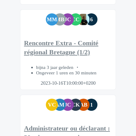
MM
MB
JC
CC
6
Rencontre Extra - Comité
régional Bretagne (1/2)
bijna 3 jaar geleden
Ongeveer 1 uren en 30 minuten
2023-10-16T10:00:00+0200
VC
AM
JC
CK
AB
1
Administrateur ou déclarant :