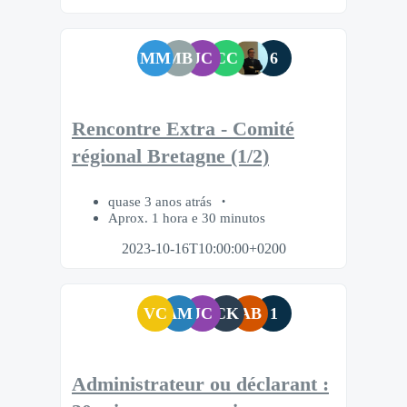
MM
MB
JC
CC
6
Rencontre Extra - Comité
régional Bretagne (1/2)
quase 3 anos atrás
Aprox. 1 hora e 30 minutos
2023-10-16T10:00:00+0200
VC
AM
JC
CK
AB
1
Administrateur ou déclarant :