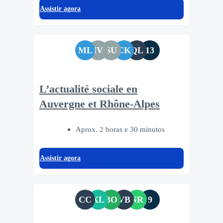
Assistir agora
ML
IV
SU
CK
QL
13
L’actualité sociale en
Auvergne et Rhône-Alpes
Aprox. 2 horas e 30 minutos
Assistir agora
CC
XL
BO
VB
NR
9