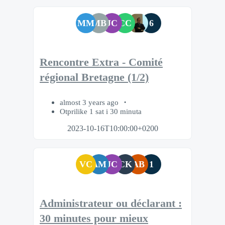
MM
MB
JC
CC
6
Rencontre Extra - Comité
régional Bretagne (1/2)
almost 3 years ago
Otprilike 1 sat i 30 minuta
2023-10-16T10:00:00+0200
VC
AM
JC
CK
AB
1
Administrateur ou déclarant :
30 minutes pour mieux