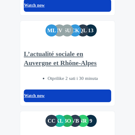
Watch now
ML
IV
SU
CK
QL
13
L’actualité sociale en
Auvergne et Rhône-Alpes
Otprilike 2 sati i 30 minuta
Watch now
CC
XL
BO
VB
NR
9