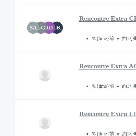
Rencontre Extr
SA
GG
AD
CK
％{time}前
約1小
Rencontre Extra 
％{time}前
約1小
Rencontre Extra 
％{time}前
約1小