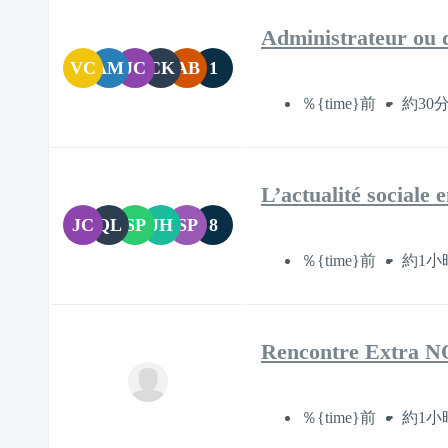
Administrateur ou d
VC
AM
JC
CK
AB
1
％{time}前
約30
L’actualité sociale
JC
QL
SP
JH
SP
8
％{time}前
約1小
Rencontre Extra
％{time}前
約1小