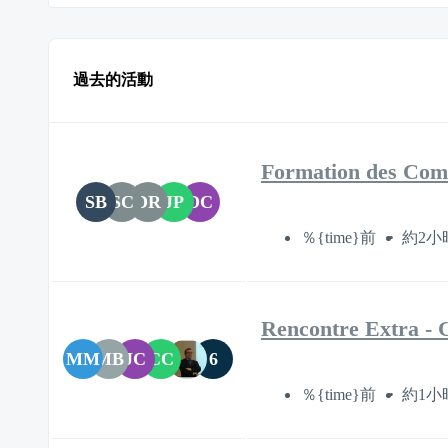
過去的活動
Formation des Comi
SB
SC
DR
JP
DC
％{time}前
約2小
Rencontre Extra - C
MM
MB
JC
CC
6
％{time}前
約1小