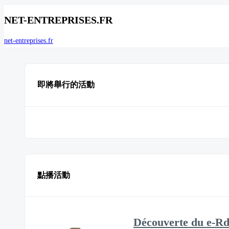
NET-ENTREPRISES.FR
net-entreprises.fr
即將舉行的活動
點播活動
Découverte du e-Rd