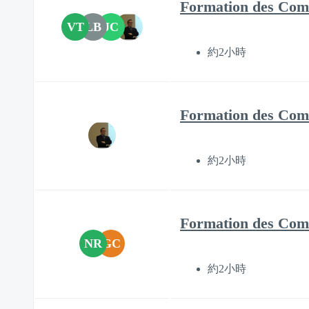
Formation des Comit
VT
LB
JC
約2小時
Formation des Comi
約2小時
Formation des Comi
NR
GC
約2小時