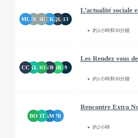
L’actualité sociale
ML
IV
SU
CK
QL
13
約2小時和30分鐘
Les Rendez vous des
CC
XL
BO
VB
NR
9
約1小時和30分鐘
Rencontre Extra No
BO
BT
AM
PR
約2小時