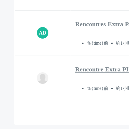
Rencontres Extra
AD
％{time}前
約1小
Rencontre Extra 
％{time}前
約1小