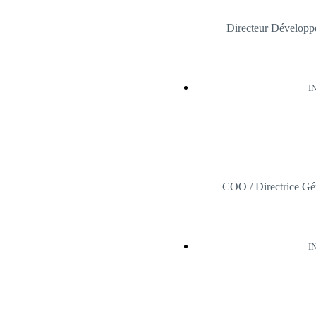
Directeur Développ
I
COO / Directrice Gé
I