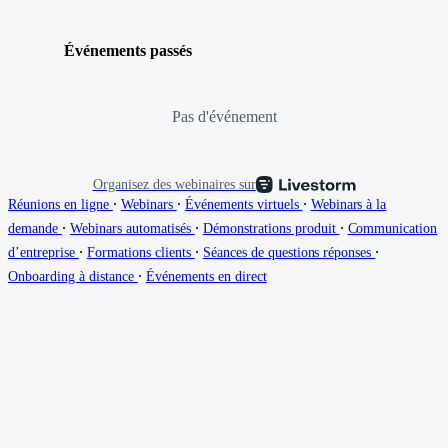
Événements passés
Pas d'événement
Organisez des webinaires sur
∙
∙
∙
Réunions en ligne
Webinars
Événements virtuels
Webinars à la
∙
∙
∙
demande
Webinars automatisés
Démonstrations produit
Communication
∙
∙
∙
d’entreprise
Formations clients
Séances de questions réponses
∙
Onboarding à distance
Événements en direct