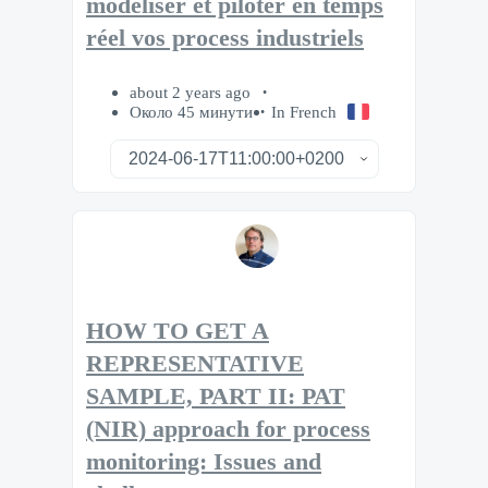
modéliser et piloter en temps
réel vos process industriels
about 2 years ago
Около 45 минути
In French
HOW TO GET A
REPRESENTATIVE
SAMPLE, PART II: PAT
(NIR) approach for process
monitoring: Issues and