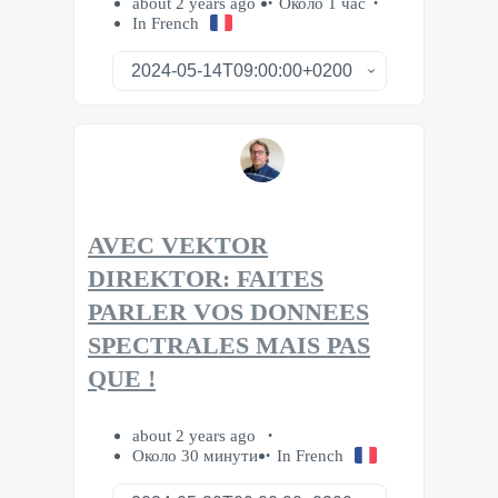
about 2 years ago
Около 1 час
In French
AVEC VEKTOR
DIREKTOR: FAITES
PARLER VOS DONNEES
SPECTRALES MAIS PAS
QUE !
about 2 years ago
Около 30 минути
In French