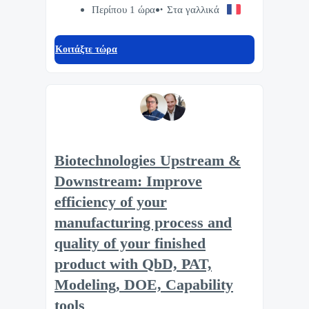
Περίπου 1 ώρα
Στα γαλλικά
Κοιτάξτε τώρα
Biotechnologies Upstream &
Downstream: Improve
efficiency of your
manufacturing process and
quality of your finished
product with QbD, PAT,
Modeling, DOE, Capability
tools