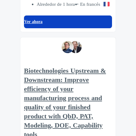
Alrededor de 1 hora
En francés
Ver ahora
Biotechnologies Upstream &
Downstream: Improve
efficiency of your
manufacturing process and
quality of your finished
product with QbD, PAT,
Modeling, DOE, Capability
tools