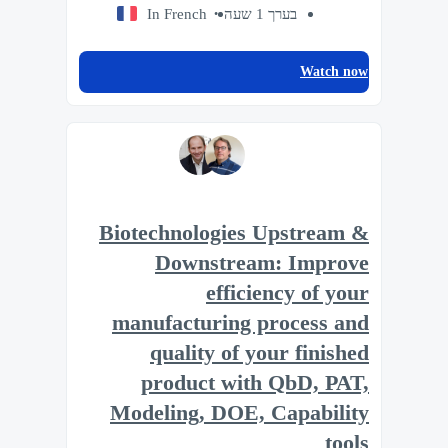
In French
בערך 1 שעה
Watch now
Biotechnologies Upstream &
Downstream: Improve
efficiency of your
manufacturing process and
quality of your finished
product with QbD, PAT,
Modeling, DOE, Capability
tools