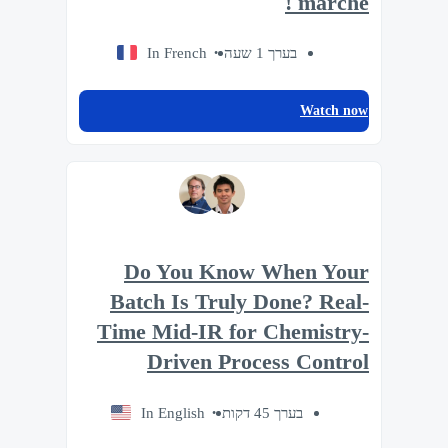
marché !
In French
בערך 1 שעה
Watch now
Do You Know When Your
Batch Is Truly Done? Real-
Time Mid-IR for Chemistry-
Driven Process Control
In English
בערך 45 דקות