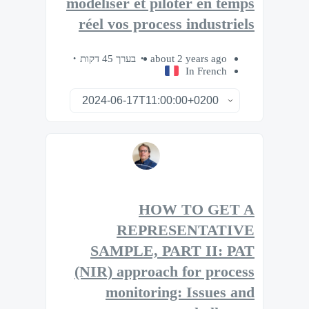
modéliser et piloter en temps
réel vos process industriels
בערך 45 דקות
about 2 years ago
In French
HOW TO GET A
REPRESENTATIVE
SAMPLE, PART II: PAT
(NIR) approach for process
monitoring: Issues and