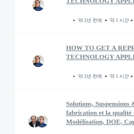
TECHNOLOGY APPLI
약 2년 전에
약 1 시간
HOW TO GET A REP
TECHNOLOGY APPL
약 2년 전에
약 1 시간
Solutions, Suspensions 
fabrication et la qualité
Modélisation, DOE, Cap