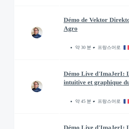
Démo de Vektor Direktor
Agro
약 30 분
프랑스어로
Démo Live d'ImaJerI: L
intuitive et graphique 
약 45 분
프랑스어로
Démo Live d'ImaJerI: L