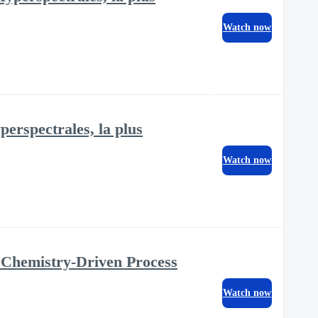
Watch now
erspectrales, la plus
Watch now
Chemistry-Driven Process
Watch now