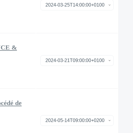
NCE &
océdé de