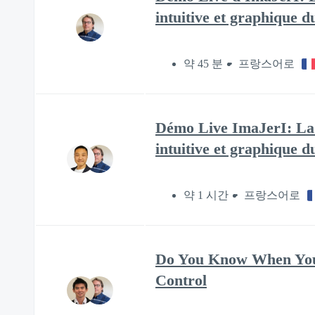
intuitive et graphique 
약 45 분
프랑스어로
Démo Live ImaJerI: La 
intuitive et graphique 
약 1 시간
프랑스어로
Do You Know When Your
Control