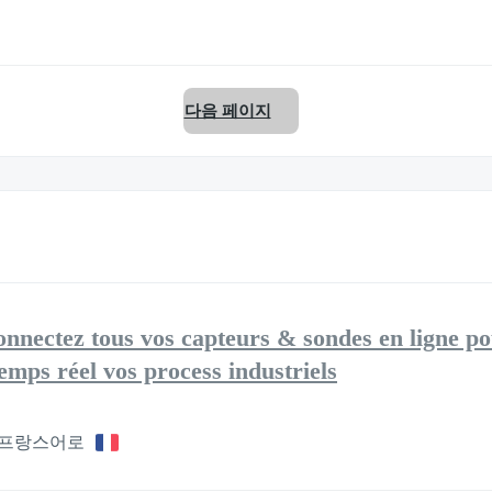
다음 페이지
ectez tous vos capteurs & sondes en ligne p
temps réel vos process industriels
프랑스어로