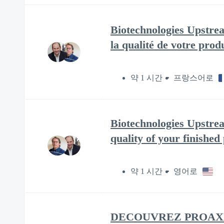
Biotechnologies Upstrea
la qualité de votre prod
약 1 시간
프랑스어로
Biotechnologies Upstre
quality of your finishe
약 1 시간
영어로
DECOUVREZ PROAXESS, P