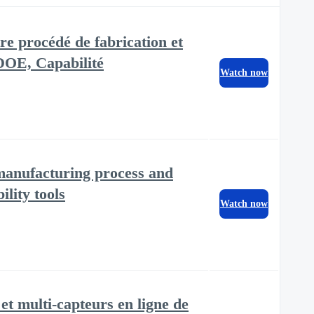
e procédé de fabrication et
 DOE, Capabilité
Watch now
manufacturing process and
lity tools
Watch now
multi-capteurs en ligne de