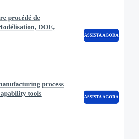
re procédé de
, Modélisation, DOE,
ASSISTA AGORA
manufacturing process
pability tools
ASSISTA AGORA