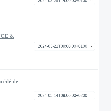
NCE &
océdé de