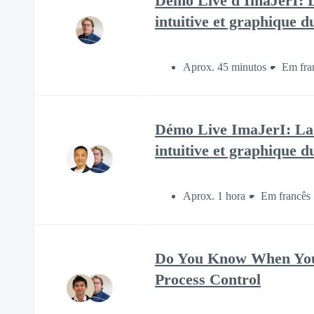
Démo Live d'ImaJerI: L
intuitive et graphique 
Aprox. 45 minutos
Em fra
Démo Live ImaJerI: La 
intuitive et graphique 
Aprox. 1 hora
Em francês
Do You Know When Your
Process Control