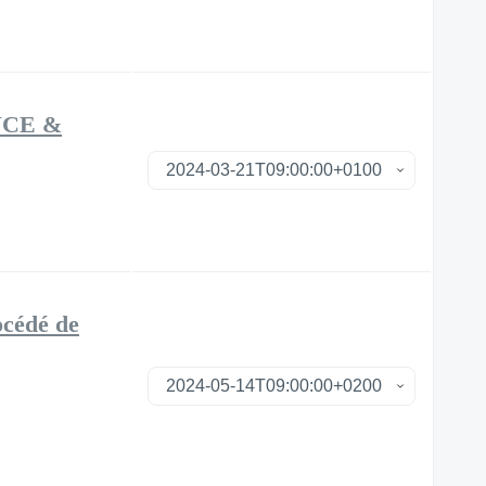
NCE &
océdé de