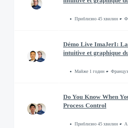
intuitive et graphique 
Приблизно 45 хвилин
Ф
Démo Live ImaJerI: La 
intuitive et graphique 
Майже 1 годин
Француз
Do You Know When Your
Process Control
Приблизно 45 хвилин
А