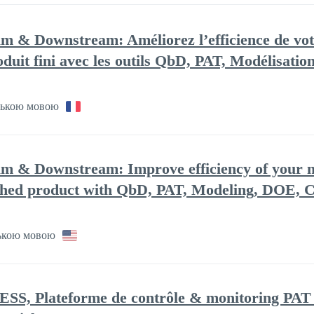
m & Downstream: Améliorez l’efficience de vot
roduit fini avec les outils QbD, PAT, Modélisati
ькою мовою
am & Downstream: Improve efficiency of your 
ished product with QbD, PAT, Modeling, DOE, Ca
ькою мовою
lateforme de contrôle & monitoring PAT et 