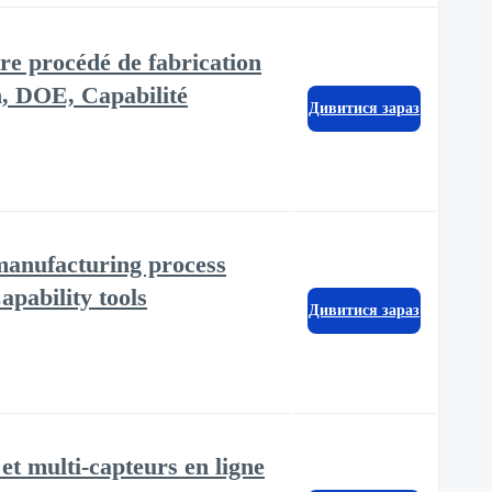
re procédé de fabrication
on, DOE, Capabilité
Дивитися зараз
manufacturing process
pability tools
Дивитися зараз
multi-capteurs en ligne