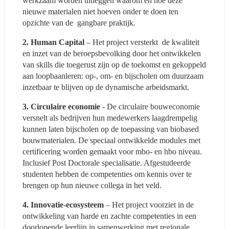
werkzaam worden uitleggen waarom en hoe deze 
nieuwe materialen niet hoeven onder te doen ten 
opzichte van de  gangbare praktijk. 
2. Human Capital
 – Het project versterkt  de kwaliteit 
en inzet van de beroepsbevolking door het ontwikkelen 
van skills die toegerust zijn op de toekomst en gekoppeld 
aan loopbaanleren: op-, om- en bijscholen om duurzaam 
inzetbaar te blijven op de dynamische arbeidsmarkt. 
3. Circulaire economie
 - De circulaire bouweconomie 
versnelt als bedrijven hun medewerkers laagdrempelig 
kunnen laten bijscholen op de toepassing van biobased 
bouwmaterialen. De speciaal ontwikkelde modules met 
certificering worden gemaakt voor mbo- en hbo niveau. 
Inclusief Post Doctorale specialisatie. Afgestudeerde 
studenten hebben de competenties om kennis over te 
brengen op hun nieuwe collega in het veld. 
4. Innovatie-ecosysteem
 – Het project voorziet in de 
ontwikkeling van harde en zachte competenties in een 
doorlopende leerlijn in samenwerking met regionale 