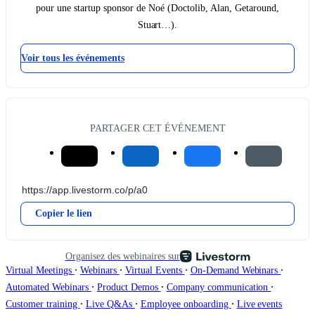
pour une startup sponsor de Noé (Doctolib, Alan, Getaround,
Stuart…).
Voir tous les événements
PARTAGER CET ÉVÉNEMENT
Copier le lien
Organisez des webinaires sur
∙
∙
∙
∙
Virtual Meetings
Webinars
Virtual Events
On-Demand Webinars
∙
∙
∙
Automated Webinars
Product Demos
Company communication
∙
∙
∙
Customer training
Live Q&As
Employee onboarding
Live events