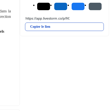
ans la 
ection 
Copier le lien
ls 