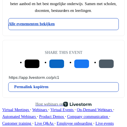
beter aanbod en het best mogelijke onderwijs. Samen met scholen,
docenten, bestuurders en leerlingen.
Alle evenementen bekijken
SHARE THIS EVENT
Permalink kopiëren
Host webinars on
∙
∙
∙
∙
Virtual Meetings
Webinars
Virtual Events
On-Demand Webinars
∙
∙
∙
Automated Webinars
Product Demos
Company communication
∙
∙
∙
Customer training
Live Q&As
Employee onboarding
Live events