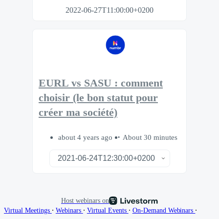
2022-06-27T11:00:00+0200
EURL vs SASU : comment
choisir (le bon statut pour
créer ma société)
about 4 years ago
About 30 minutes
Host webinars on
∙
∙
∙
∙
Virtual Meetings
Webinars
Virtual Events
On-Demand Webinars