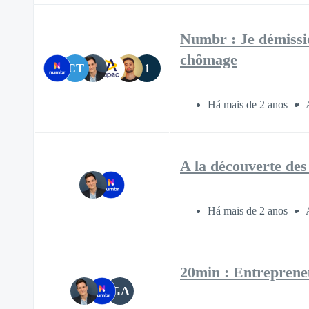
Numbr : Je démissio
chômage
CT
1
Há mais de 2 anos
A la découverte des 
Há mais de 2 anos
20min : Entrepreneu
GA