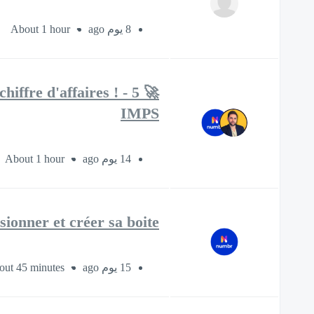
About 1 hour
8 يوم ago
chiffre d'affaires ! -
IMPS
About 1 hour
14 يوم ago
ionner et créer sa boite
out 45 minutes
15 يوم ago