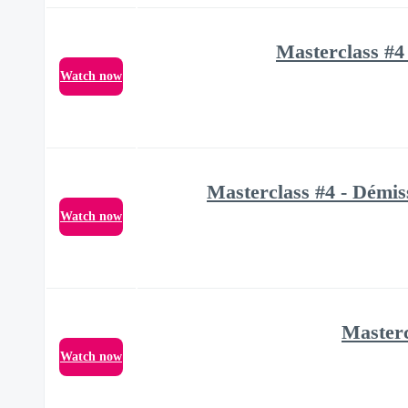
Masterclass #4
Watch now
Masterclass #4 - Démis
Watch now
Masterc
Watch now