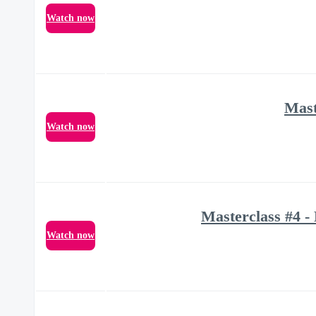
Watch now
Mast
Watch now
Masterclass #4 -
Watch now