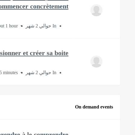
ommencer concrètement ?
ut 1 hour
In حوالي 2 شهر
ionner et créer sa boite
5 minutes
In حوالي 2 شهر
On demand events
prendre à le comprendre