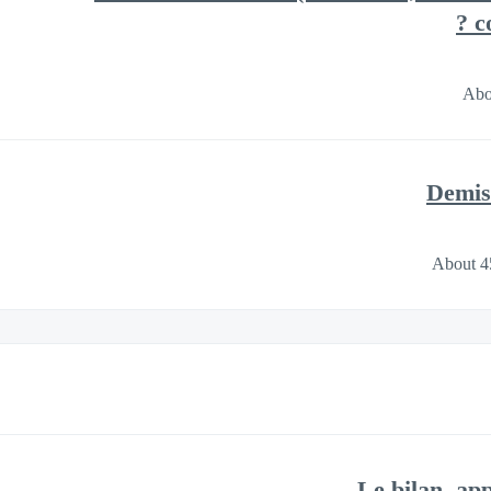
c
Abo
Demiss
About 4
Le bilan, ap