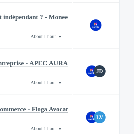
t indépendant ? - Monee
About 1 hour
n entreprise - APEC AURA
JD
About 1 hour
 commerce - Floga Avocat
LV
About 1 hour