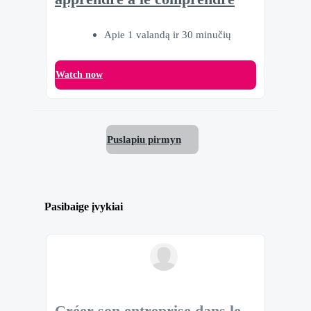
Apie 1 valandą ir 30 minučių
Watch now
Puslapiu pirmyn
Pasibaige įvykiai
Créer son entreprise dans le