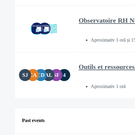
Observatoire RH Nu
Aproximativ 1 oră și 1
Outils et ressourc
SJ
CA
CD
AL
SF
4
Aproximativ 1 oră
Past events