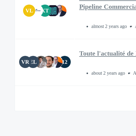
Pipeline Commercia
VL
XT
almost 2 years ago
Toute l'actualité 
VR
EL
12
about 2 years ago
A