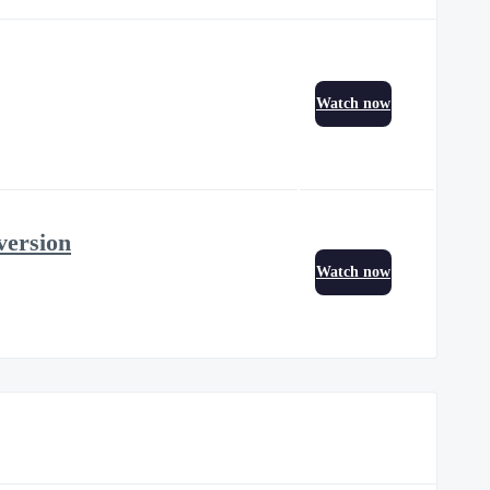
Watch now
version
Watch now