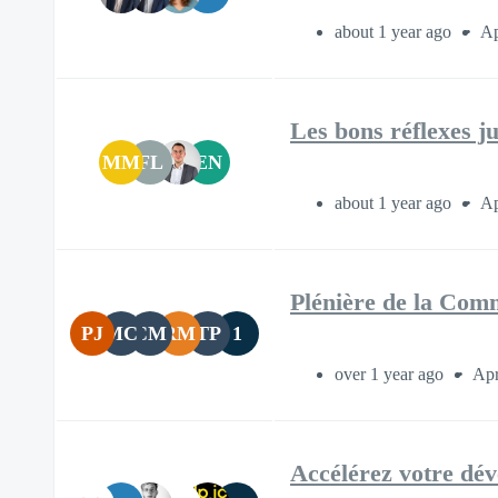
about 1 year ago
Ap
Les bons réflexes j
MM
FL
EN
about 1 year ago
Ap
Plénière de la Com
PJ
MC
CM
RM
TP
1
over 1 year ago
Apr
Accélérez votre dé