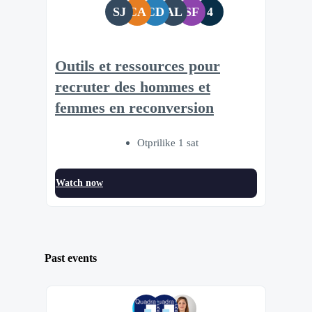
SJ
CA
CD
AL
SF
4
Outils et ressources pour
recruter des hommes et
femmes en reconversion
Otprilike 1 sat
Watch now
Past events