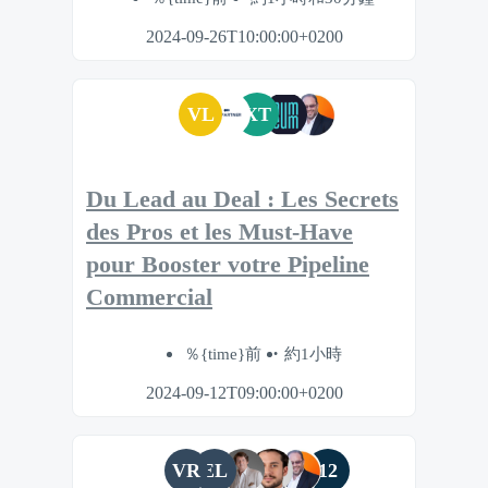
2024-09-26T10:00:00+0200
VL
XT
Du Lead au Deal : Les Secrets
des Pros et les Must-Have
pour Booster votre Pipeline
Commercial
％{time}前
約1小時
2024-09-12T09:00:00+0200
VR
EL
12