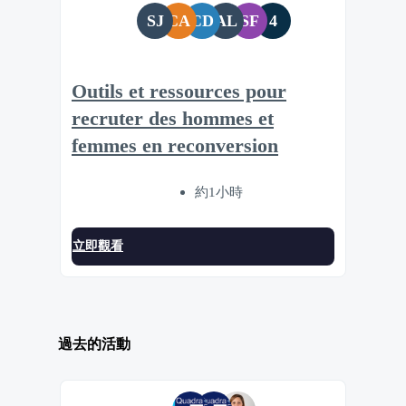
SJ
CA
CD
AL
SF
4
Outils et ressources pour
recruter des hommes et
femmes en reconversion
約1小時
立即觀看
過去的活動