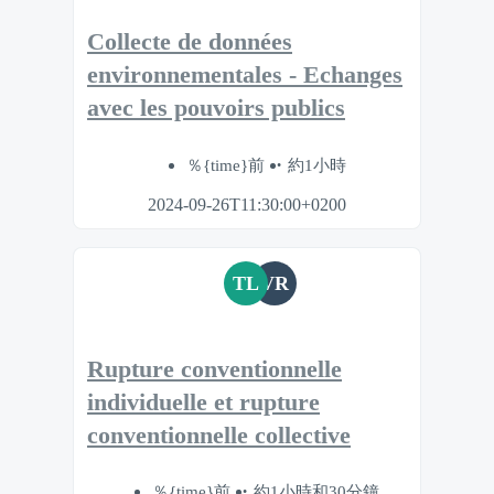
Collecte de données
environnementales - Echanges
avec les pouvoirs publics
％{time}前
約1小時
2024-09-26T11:30:00+0200
TL
VR
Rupture conventionnelle
individuelle et rupture
conventionnelle collective
％{time}前
約1小時和30分鐘