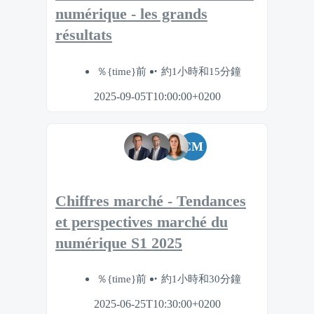
numérique - les grands
résultats
％{time}前
約1小時和15分鐘
2025-09-05T10:00:00+0200
CM
Chiffres marché - Tendances
et perspectives marché du
numérique S1 2025
％{time}前
約1小時和30分鐘
2025-06-25T10:30:00+0200