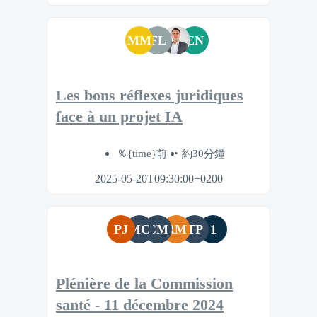
MM
FL
EN
Les bons réflexes juridiques
face à un projet IA
％{time}前
約30分鐘
2025-05-20T09:30:00+0200
PJ
MC
CM
RM
TP
1
Plénière de la Commission
santé - 11 décembre 2024