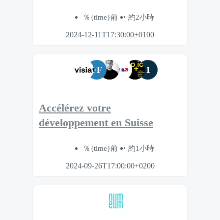
％{time}前
約2小時
2024-12-11T17:30:00+0100
FF
1
Accélérez votre
développement en Suisse
％{time}前
約1小時
2024-09-26T17:00:00+0200