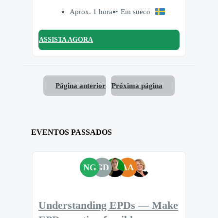
Aprox. 1 hora
Em sueco
ASSISTA AGORA
Página anterior
Próxima página
EVENTOS PASSADOS
NG
GD
AA
Understanding EPDs — Make