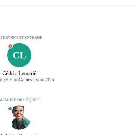
NTERVENANT EXTERNE
I
CL
Cédric Lemarié
ent @ EuroGames Lyon 2025
MEMBRE DE L'ÉQUIPE
M