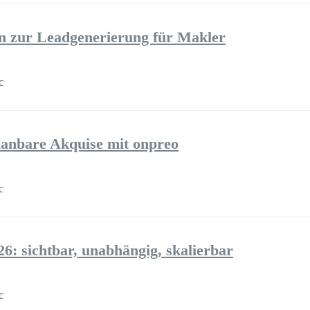
en zur Leadgenerierung für Makler
с
lanbare Akquise mit onpreo
с
: sichtbar, unabhängig, skalierbar
с