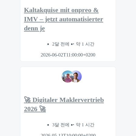
Kaltakquise mit onpreo &
IMV – jetzt automatisierter
denn je
2달 전에
약 1 시간
2026-06-02T11:00:00+0200
🚀 Digitaler Maklervertrieb
2026 🚀
3달 전에
약 1 시간
2026-05-13T10:00:00+0200