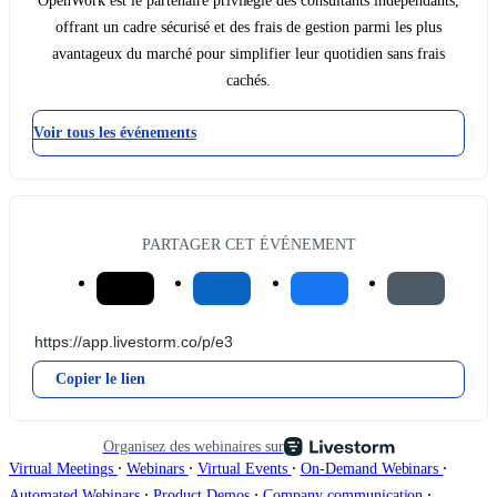
OpenWork est le partenaire privilégié des consultants indépendants,
offrant un cadre sécurisé et des frais de gestion parmi les plus
avantageux du marché pour simplifier leur quotidien sans frais
cachés.
Voir tous les événements
PARTAGER CET ÉVÉNEMENT
Copier le lien
Organisez des webinaires sur
∙
∙
∙
∙
Virtual Meetings
Webinars
Virtual Events
On-Demand Webinars
∙
∙
∙
Automated Webinars
Product Demos
Company communication