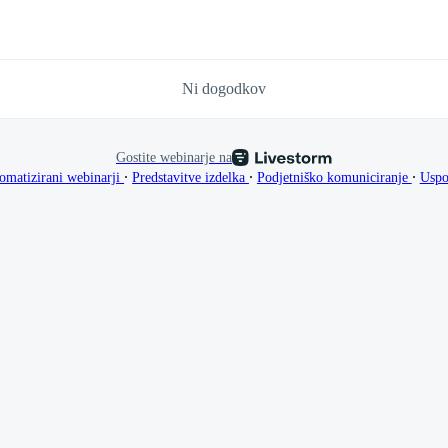
Ni dogodkov
Gostite webinarje na
∙
∙
∙
omatizirani webinarji
Predstavitve izdelka
Podjetniško komuniciranje
Uspo