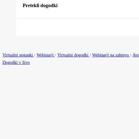
Pretekli dogodki
∙
∙
∙
∙
Virtualni sestanki
Webinarji
Virtualni dogodki
Webinarji na zahtevo
Avt
Dogodki v živo