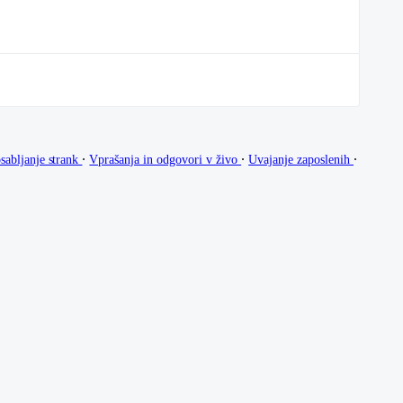
∙
∙
∙
sabljanje strank
Vprašanja in odgovori v živo
Uvajanje zaposlenih