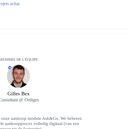
ojets achat
MEMBRE DE L'ÉQUIPE
M
Gilles Bex
Consultant @ Ordiges
or onze aankoop module Ask&Go. We beheren
le aankoopproces volledig digitaal (van een
vraag tot de facturatie).