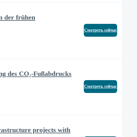
n der frühen
Смотреть сейчас
nung des CO₂-Fußabdrucks
Смотреть сейчас
astructure projects with