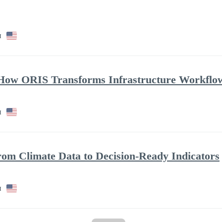
и
: How ORIS Transforms Infrastructure Workflow
и
rom Climate Data to Decision-Ready Indicators
и