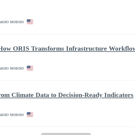
ькою мовою
: How ORIS Transforms Infrastructure Workflow
ькою мовою
rom Climate Data to Decision-Ready Indicators
ькою мовою