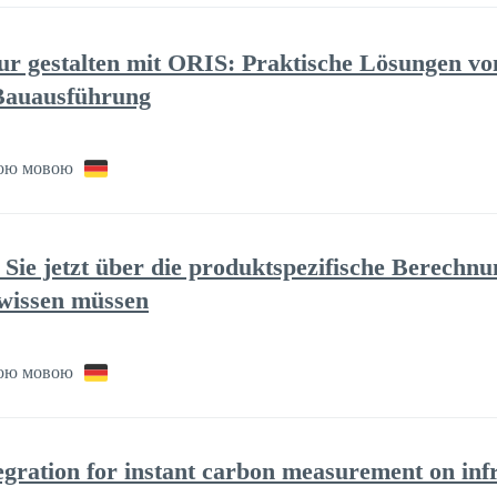
tur gestalten mit ORIS: Praktische Lösungen vo
 Bauausführung
ою мовою
 Sie jetzt über die produktspezifische Berech
wissen müssen
ою мовою
ration for instant carbon measurement on infr