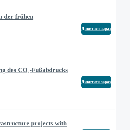
n der frühen
Дивитися зараз
nung des CO₂-Fußabdrucks
Дивитися зараз
astructure projects with