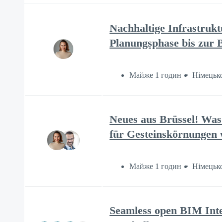
Nachhaltige Infrastruk
Planungsphase bis zur
Майже 1 годин
Німецьк
Neues aus Brüssel! Was
für Gesteinskörnungen 
Майже 1 годин
Німецьк
Seamless open BIM Integ