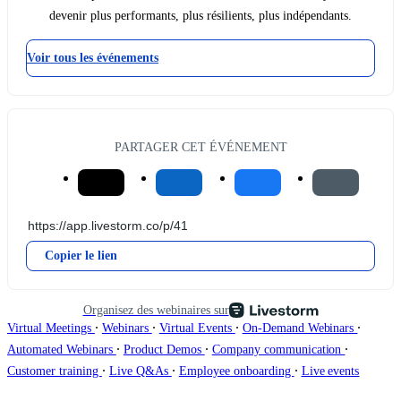
devenir plus performants, plus résilients, plus indépendants.
Voir tous les événements
PARTAGER CET ÉVÉNEMENT
Copier le lien
Organisez des webinaires sur
∙
∙
∙
∙
Virtual Meetings
Webinars
Virtual Events
On-Demand Webinars
∙
∙
∙
Automated Webinars
Product Demos
Company communication
∙
∙
∙
Customer training
Live Q&As
Employee onboarding
Live events