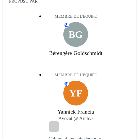
PROPOSÉ PAR
MEMBRE DE L'ÉQUIPE
M
BG
Bérengère Goldschmidt
MEMBRE DE L'ÉQUIPE
M
YF
Yannick Francia
Avocat @ Archys
Cabinet d avocats dedies au