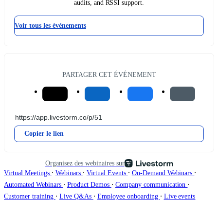
audits, and RSSI support.
Voir tous les événements
PARTAGER CET ÉVÉNEMENT
Copier le lien
Organisez des webinaires sur
∙
∙
∙
∙
Virtual Meetings
Webinars
Virtual Events
On-Demand Webinars
∙
∙
∙
Automated Webinars
Product Demos
Company communication
∙
∙
∙
Customer training
Live Q&As
Employee onboarding
Live events