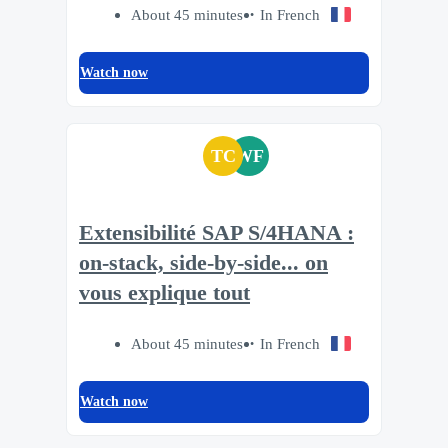
About 45 minutes
In French
Watch now
TC
WF
Extensibilité SAP S/4HANA :
on-stack, side-by-side... on
vous explique tout
About 45 minutes
In French
Watch now