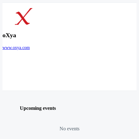
oXya
www.oxya.com
Upcoming events
No events