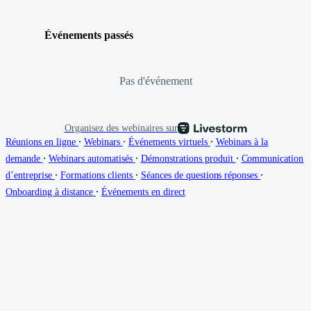
Événements passés
Pas d'événement
Organisez des webinaires sur
∙
∙
∙
Réunions en ligne
Webinars
Événements virtuels
Webinars à la
∙
∙
∙
demande
Webinars automatisés
Démonstrations produit
Communication
∙
∙
∙
d’entreprise
Formations clients
Séances de questions réponses
∙
Onboarding à distance
Événements en direct