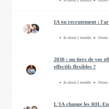
In about 2 months
About 
IA en recrutement : l'a
In about 2 months
About 
2030 : un tiers de vos e
effectifs flexibles ?
In about 2 months
About 
L'IA change les RH. Enco