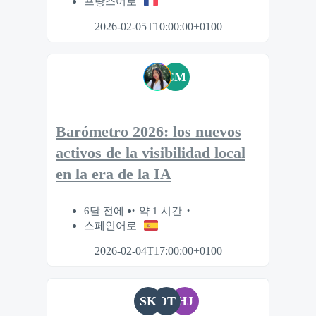
프랑스어로
2026-02-05T10:00:00+0100
CM
Barómetro 2026: los nuevos
activos de la visibilidad local
en la era de la IA
6달 전에
약 1 시간
스페인어로
2026-02-04T17:00:00+0100
SK
OT
HJ