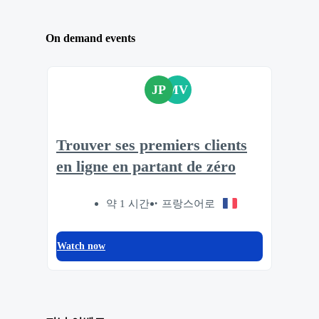
On demand events
JP
MV
Trouver ses premiers clients
en ligne en partant de zéro
약 1 시간
프랑스어로
Watch now