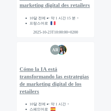
marketing digital des retailers
10달 전에
약 1 시간 15 분
프랑스어로
2025-10-23T10:00:00+0200
AR
Cómo la IA está
transformando las estrategias
de marketing digital de los
retailers
10달 전에
약 1 시간
스페인어로