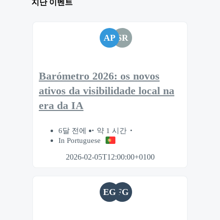
지난 이벤트
AP
SR
Barómetro 2026: os novos
ativos da visibilidade local na
era da IA
6달 전에
약 1 시간
In Portuguese
2026-02-05T12:00:00+0100
EG
FG