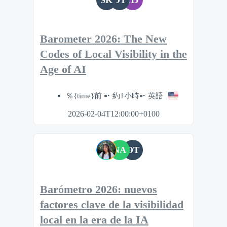
Barometer 2026: The New
Codes of Local Visibility in the
Age of AI
％{time}前
約1小時
英語
2026-02-04T12:00:00+0100
NA
OT
Barómetro 2026: nuevos
factores clave de la visibilidad
local en la era de la IA