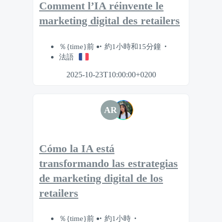
Comment l’IA réinvente le
marketing digital des retailers
％{time}前
約1小時和15分鐘
法語
2025-10-23T10:00:00+0200
AR
Cómo la IA está
transformando las estrategias
de marketing digital de los
retailers
％{time}前
約1小時