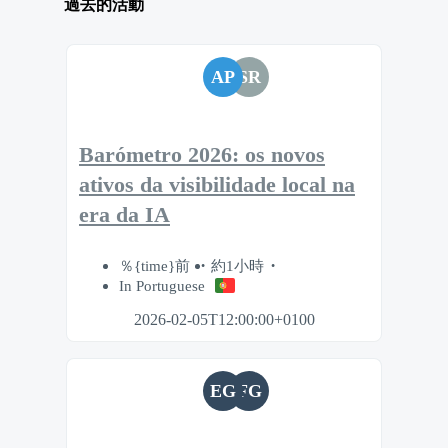
過去的活動
AP
SR
Barómetro 2026: os novos
ativos da visibilidade local na
era da IA
％{time}前
約1小時
In Portuguese
2026-02-05T12:00:00+0100
EG
FG