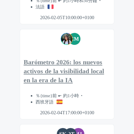
％{time}前
約1小時和30分鐘
法語
2026-02-05T10:00:00+0100
CM
Barómetro 2026: los nuevos
activos de la visibilidad local
en la era de la IA
％{time}前
約1小時
西班牙語
2026-02-04T17:00:00+0100
SK
OT
HJ