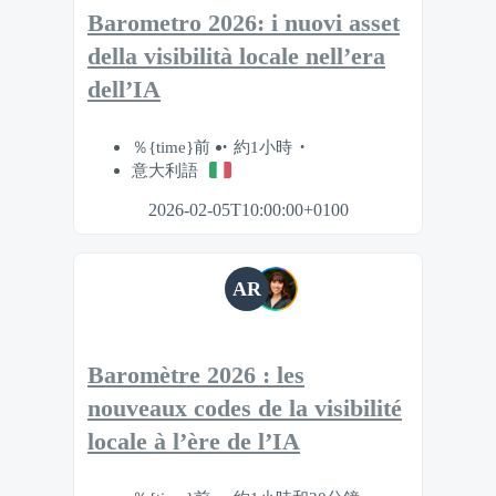
Barometro 2026: i nuovi asset
della visibilità locale nell’era
dell’IA
％{time}前
約1小時
意大利語
2026-02-05T10:00:00+0100
AR
Baromètre 2026 : les
nouveaux codes de la visibilité
locale à l’ère de l’IA