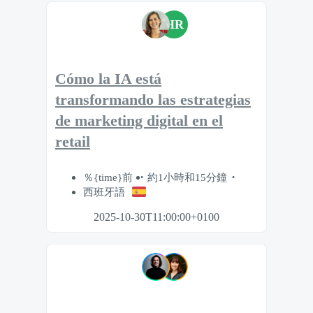
HR
Cómo la IA está
transformando las estrategias
de marketing digital en el
retail
％{time}前
約1小時和15分鐘
西班牙語
2025-10-30T11:00:00+0100