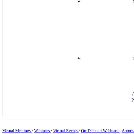
P
∙
∙
∙
∙
Virtual Meetings
Webinars
Virtual Events
On-Demand Webinars
Autom