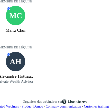
MEMBRE DE L'ÉQUIPE
M
MC
Manu Clair
MEMBRE DE L'ÉQUIPE
M
AH
Alexandre Hottiaux
rivate Wealth Advisor
Organisez des webinaires sur
∙
∙
∙
ated Webinars
Product Demos
Company communication
Customer trainin