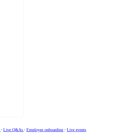
∙
∙
∙
g
Live Q&As
Employee onboarding
Live events