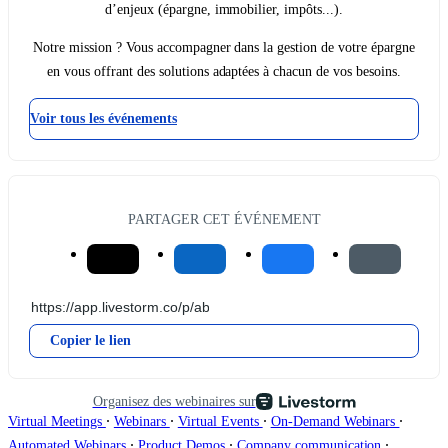
d’enjeux (épargne, immobilier, impôts...).
Notre mission ? Vous accompagner dans la gestion de votre épargne
en vous offrant des solutions adaptées à chacun de vos besoins.
Voir tous les événements
PARTAGER CET ÉVÉNEMENT
Copier le lien
Organisez des webinaires sur
∙
∙
∙
∙
Virtual Meetings
Webinars
Virtual Events
On-Demand Webinars
∙
∙
∙
Automated Webinars
Product Demos
Company communication