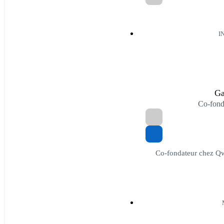
I
Ga
Co-fon
Co-fondateur chez Qwo